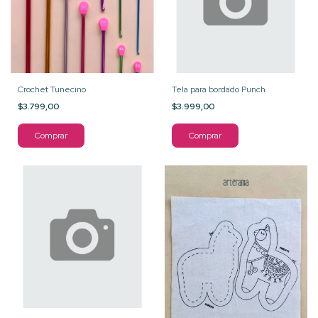
Crochet Tunecino
Tela para bordado Punch
$3.799,00
$3.999,00
Comprar
Comprar