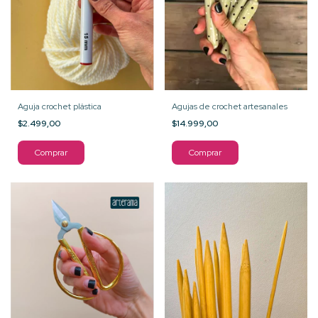
Aguja crochet plástica
Agujas de crochet artesanales
$2.499,00
$14.999,00
Comprar
Comprar