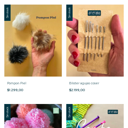
Sin stock
Sin stock
Pompon Piel
Blister agujas coser
$1.299,00
$2.199,00
Sin stock
Sin stock