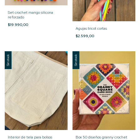
Set crochet mango silicona
reforzado
$19.990,00
Agujas tricot cortas
$2.599,00
Sin stock
Sin stock
Interior de tela para bolsos
Box 50 diseños granny crochet