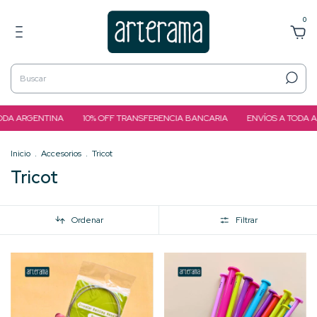
0
DA ARGENTINA
10% OFF TRANSFERENCIA BANCARIA
ENVÍOS A TODA A
Inicio
.
Accesorios
.
Tricot
Tricot
Ordenar
Filtrar