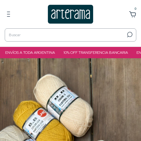
0
NVÍOS A TODA ARGENTINA
10% OFF TRANSFERENCIA BANCARIA
ENVÍO