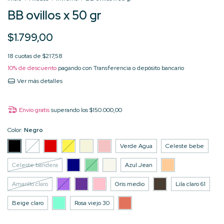
BB ovillos x 50 gr
$1.799,00
18
cuotas de
$217,58
10% de descuento
pagando con Transferencia o depósito bancario
Ver más detalles
Envío gratis
superando los
$150.000,00
Color:
Negro
Verde Agua
Celeste bebe
Celeste bandera
Azul Jean
Amarillo claro
Gris medio
Lila claro 61
Beige claro
Rosa viejo 30