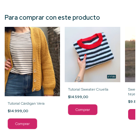
Para comprar con este producto
Tutorial Sweater Cruella
Sweate
tejer
$14.599,00
$9.89
Tutorial Cárdigan Vera
$14.999,00