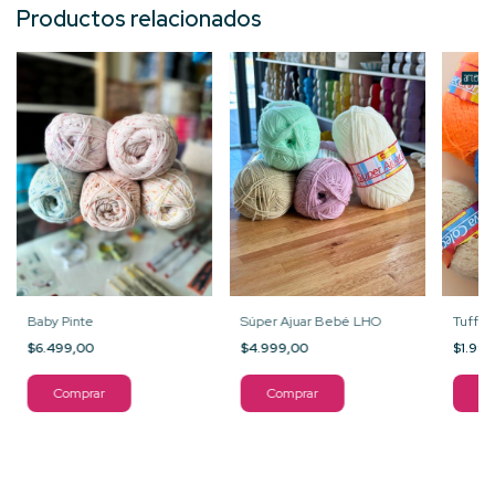
Productos relacionados
Baby Pinte
Tuffy
Súper Ajuar Bebé LHO
$6.499,00
$1.99
$4.999,00
Comprar
Co
Comprar