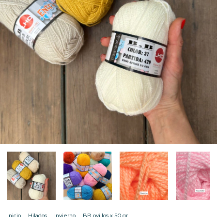
Inicio
.
Hilados
.
Invierno
.
BB ovillos x 50 gr