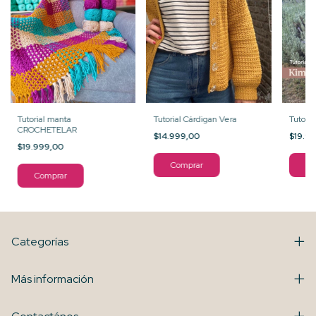
Tutorial manta
Tutorial Cárdigan Vera
Tutori
CROCHETELAR
$14.999,00
$19.9
$19.999,00
Categorías
Más información