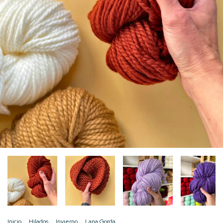
Inicio
.
Hilados
.
Invierno
.
Lana Gorda