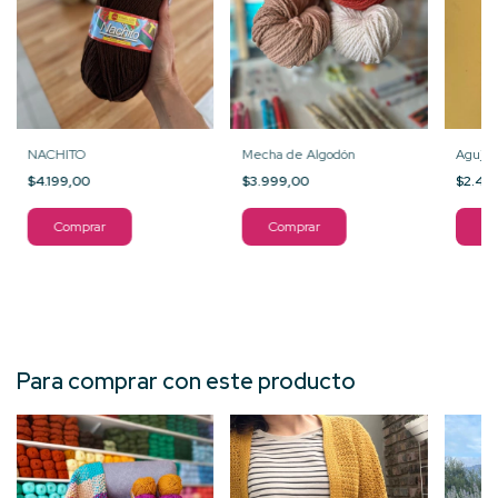
NACHITO
Mecha de Algodón
Aguja c
$4.199,00
$3.999,00
$2.49
Comprar
Comprar
Co
Para comprar con este producto